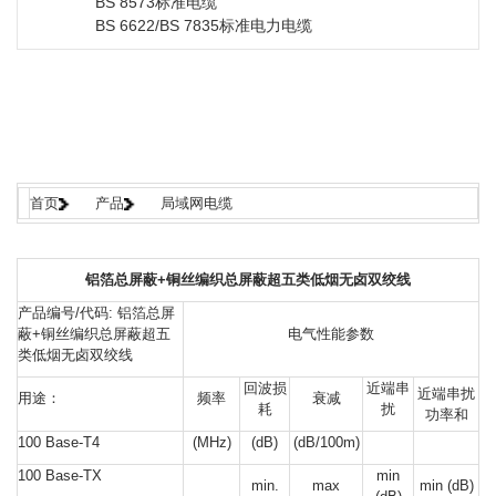
BS 8573标准电缆
BS 6622/BS 7835标准电力电缆
首页
产品
局域网电缆
铝箔总屏蔽+铜丝编织总屏蔽超五类低烟无卤双绞线
产品编号/代码: 铝箔总屏
蔽+铜丝编织总屏蔽超五
电气性能参数
类低烟无卤双绞线
回波损
近端串
近端串扰
用途：
频率
衰减
耗
扰
功率和
100 Base-T4
(MHz)
(dB)
(dB/100m)
100 Base-TX
min
min.
max
min (dB)