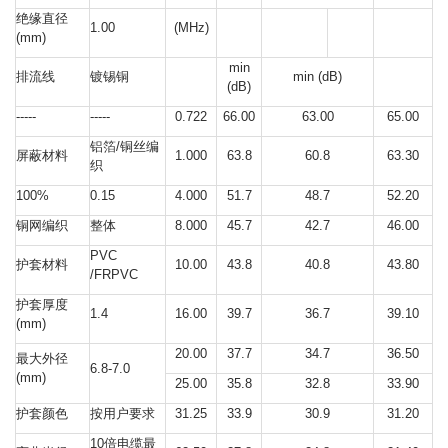
绝缘直径
1.00
(MHz)
(mm)
min
排流线
镀锡铜
min (dB)
(dB)
-----
-----
0.722
66.00
63.00
65.00
铝箔/铜丝编
屏蔽材料
1.000
63.8
60.8
63.30
织
100%
0.15
4.000
51.7
48.7
52.20
铜网编织
整体
8.000
45.7
42.7
46.00
PVC
护套材料
10.00
43.8
40.8
43.80
/FRPVC
护套厚度
1.4
16.00
39.7
36.7
39.10
(mm)
20.00
37.7
34.7
36.50
最大外径
6.8-7.0
(mm)
25.00
35.8
32.8
33.90
护套颜色
按用户要求
31.25
33.9
30.9
31.20
10倍电缆最