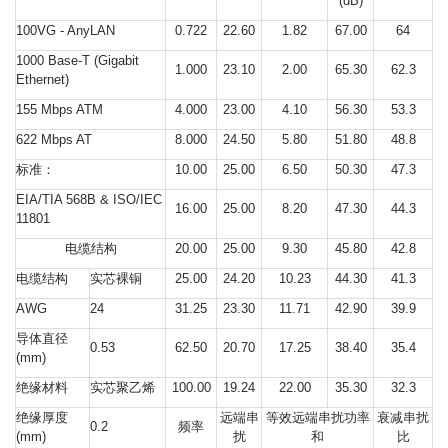
(dB)
100VG - AnyLAN
0.722
22.60
1.82
67.00
64
1000 Base-T (Gigabit
1.000
23.10
2.00
65.30
62.3
Ethernet)
155 Mbps ATM
4.000
23.00
4.10
56.30
53.3
622 Mbps AT
8.000
24.50
5.80
51.80
48.8
标准：
10.00
25.00
6.50
50.30
47.3
EIA/TIA 568B & ISO/IEC
16.00
25.00
8.20
47.30
44.3
11801
电缆结构
20.00
25.00
9.30
45.80
42.8
电缆结构
实芯裸铜
25.00
24.20
10.23
44.30
41.3
AWG
24
31.25
23.30
11.71
42.90
39.9
导体直径
0.53
62.50
20.70
17.25
38.40
35.4
(mm)
绝缘材料
实芯聚乙烯
100.00
19.24
22.00
35.30
32.3
绝缘厚度
远端串
等效远端串扰功率
衰减串扰
0.2
频率
(mm)
扰
和
比