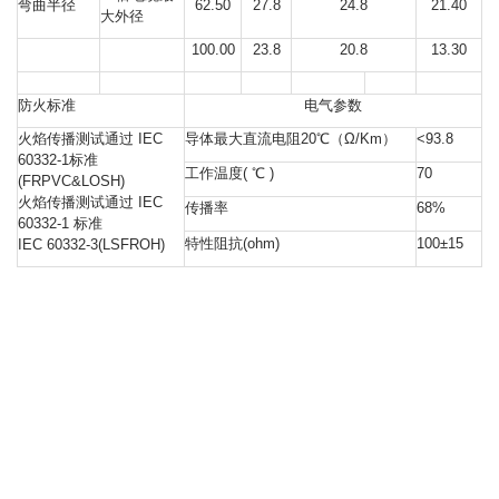
弯曲半径
62.50
27.8
24.8
21.40
大外径
100.00
23.8
20.8
13.30
防火标准
电气参数
火焰传播测试通过 IEC
导体最大直流电阻20℃（Ω/Km）
<93.8
60332-1标准
工作温度( ℃ )
70
(FRPVC&LOSH)
火焰传播测试通过 IEC
传播率
68%
60332-1 标准
特性阻抗(ohm)
100±15
IEC 60332-3(LSFROH)