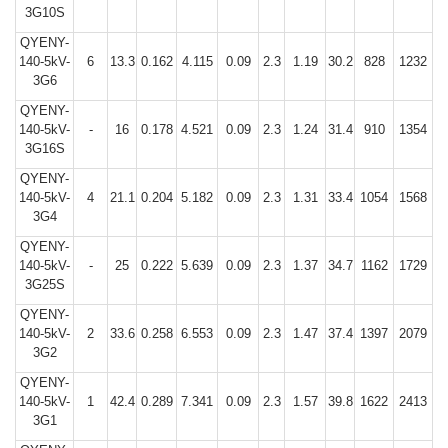
3G10S
QYENY-
140-5kV-
6
13.3
0.162
4.115
0.09
2.3
1.19
30.2
828
1232
3G6
QYENY-
140-5kV-
-
16
0.178
4.521
0.09
2.3
1.24
31.4
910
1354
3G16S
QYENY-
140-5kV-
4
21.1
0.204
5.182
0.09
2.3
1.31
33.4
1054
1568
3G4
QYENY-
140-5kV-
-
25
0.222
5.639
0.09
2.3
1.37
34.7
1162
1729
3G25S
QYENY-
140-5kV-
2
33.6
0.258
6.553
0.09
2.3
1.47
37.4
1397
2079
3G2
QYENY-
140-5kV-
1
42.4
0.289
7.341
0.09
2.3
1.57
39.8
1622
2413
3G1