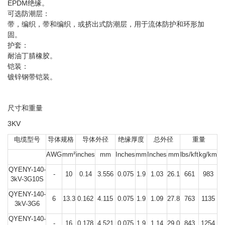
EPDM绝缘。
可选防潮层：
带，编织，带和编织，或挤出式防潮层，用于流体防护和环形加
固。
护套：
耐油丁腈橡胶。
铠装：
镀锌钢带铠装。
尺寸和重量
3KV
电缆型号
导体规格
导体外径
绝缘厚度
总外径
重量
AWG
mm²
inches
mm
Inches
mm
Inches
mm
lbs/kft
kg/km
QYENY-140-
-
10
0.14
3.556
0.075
1.9
1.03
26.1
661
983
3kV-3G10S
QYENY-140-
6
13.3
0.162
4.115
0.075
1.9
1.09
27.8
763
1135
3kV-3G6
QYENY-140-
-
16
0.178
4.521
0.075
1.9
1.14
29.0
843
1254