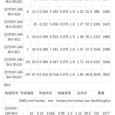
3kV-3G16S
QYENY-140-
4
21.1
0.204
5.182
0.075
1.9
1.22
31.0
985
1465
3kV-3G4
QYENY-140-
-
25
0.222
5.639
0.075
1.9
1.27
32.3
1091
1623
3kV-3G25S
QYENY-140-
2
33.6
0.258
6.553
0.075
1.9
1.38
35.1
1323
1969
3kV-3G2
QYENY-140-
1
42.4
0.289
7.341
0.075
1.9
1.47
37.4
1544
2298
3kV-3G1
QYENY-140-
1/0
53.5
0.368
9.347
0.075
1.9
1.71
43.4
2197
3269
3kV-3G1/0
QYENY-140-
2/0
67.4
0.414
10.516
0.075
1.9
1.84
46.8
2635
3922
3kV-3G2/0
5KV
电缆型号
导体规格
导体外径
绝缘厚度
总外径
重量
AWG
mm²
inches
mm
Inches
mm
Inches
mm
lbs/kft
kg/km
QYENY-
140-5kV-
-
10
0.14
3.556
0.09
2.3
1.12
28.5
724
1077