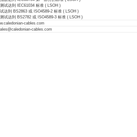
达到 IEC61034 标准 ( LSOH )
到 BS2863 或 ISO4589-2 标准 ( LSOH )
达到 BS2782 或 ISO4589-3 标准 ( LSOH )
.caledonian-cables.com
ales@caledonian-cables.com