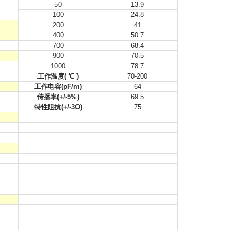
50
13.9
100
24.8
200
41
400
50.7
700
68.4
900
70.5
1000
78.7
工作温度( ℃ )
70-200
工作电容(pF/m)
64
传播率(+/-5%)
69.5
特性阻抗(+/-3Ω)
75