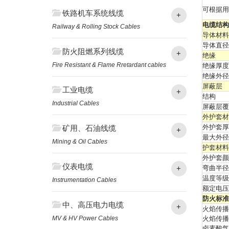
可根据用
铁路机车系统线缆
+
电缆结构
Railway & Rolling Stock Cables
导体材料
导体直径
防火阻燃系列线缆
+
绝缘
Fire Resistant & Flame Rretardant cables
绝缘厚度(
绝缘外径(
屏蔽层
工业电缆
+
结构
Industrial Cables
屏蔽层覆
外护套材
外护套厚
矿用、石油线缆
+
最大外径 (
Mining & Oil Cables
护套材料
外护套颜
仪表电缆
+
弯曲半径
温度等级
Instrumentation Cables
额定电压
防火标准
中、高压电力电缆
+
火焰传播测
MV & HV Power Cables
火焰传播测
卤素酸气指