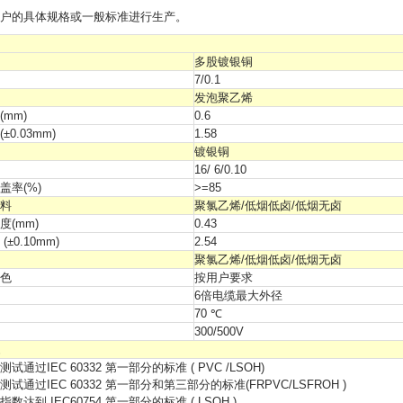
户的具体规格或一般标准进行生产。
多股镀银铜
7/0.1
发泡聚乙烯
mm)
0.6
±0.03mm)
1.58
镀银铜
16/ 6/0.10
盖率(%)
>=85
料
聚氯乙烯/低烟低卤/低烟无卤
度(mm)
0.43
±0.10mm)
2.54
聚氯乙烯/低烟低卤/低烟无卤
色
按用户要求
6倍电缆最大外径
70 ℃
300/500V
试通过IEC 60332 第一部分的标准 ( PVC /LSOH)
试通过IEC 60332 第一部分和第三部分的标准(FRPVC/LSFROH )
数达到 IEC60754 第一部分的标准 ( LSOH )