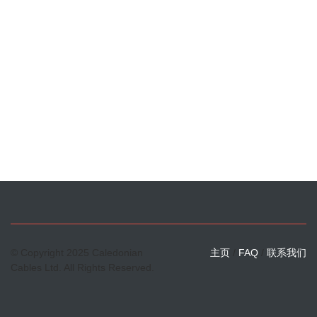
© Copyright 2025 Caledonian
主页
/
FAQ
/
联系我们
Cables Ltd. All Rights Reserved.